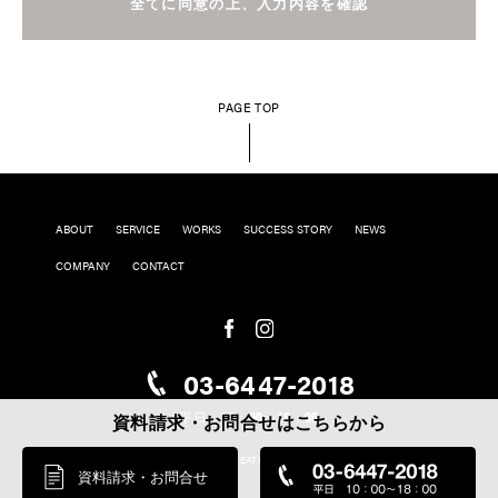
PAGE TOP
ABOUT
SERVICE
WORKS
SUCCESS STORY
NEWS
COMPANY
CONTACT
03-6447-2018
平日 10：00〜18：00
資料請求・お問合せはこちらから
COPYRIGHT © 2019 MINIRA CREATIVE INC. ALL RIGHT RESERVED.