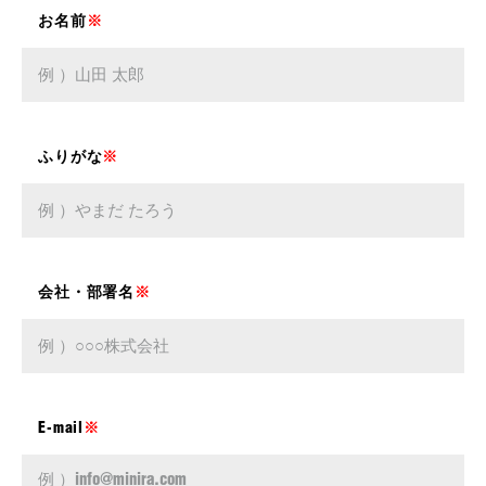
お名前
※
ふりがな
※
会社・部署名
※
E-mail
※